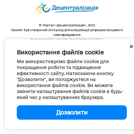
© Портал «Децентралізація», 2022
Проект був створений 2014 року для комунікації реформи місцевого
самоврядування
та територіальної організації влади в Україні.
Створення та наповнення -
ГО «Портал «Децентралізація»
Весь контент доступний за ліцензією
Використання файлів cookie
Creative Commons Attribution 4.0 International license,
якщо не зазначено інше
Ми використовуємо файли cookie для
покращення роботи та підвищення
ефективності сайту. Натискаючи кнопку
"Дозволити", ви погоджуєтеся на
використання файлів cookie. Ви можете
змінити налаштування файлів cookie в будь-
який час у налаштуваннях браузера.
Дозволити