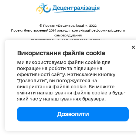
© Портал «Децентралізація», 2022
Проект був створений 2014 року для комунікації реформи місцевого
самоврядування
та територіальної організації влади в Україні.
Створення та наповнення -
ГО «Портал «Децентралізація»
Весь контент доступний за ліцензією
Використання файлів cookie
Creative Commons Attribution 4.0 International license,
якщо не зазначено інше
Ми використовуємо файли cookie для
покращення роботи та підвищення
ефективності сайту. Натискаючи кнопку
"Дозволити", ви погоджуєтеся на
використання файлів cookie. Ви можете
змінити налаштування файлів cookie в будь-
який час у налаштуваннях браузера.
Дозволити