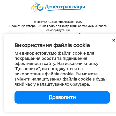
© Портал «Децентралізація», 2022
Проект був створений 2014 року для комунікації реформи місцевого
самоврядування
та територіальної організації влади в Україні.
Створення та наповнення -
ГО «Портал «Децентралізація»
Весь контент доступний за ліцензією
Використання файлів cookie
Creative Commons Attribution 4.0 International license,
якщо не зазначено інше
Ми використовуємо файли cookie для
покращення роботи та підвищення
ефективності сайту. Натискаючи кнопку
"Дозволити", ви погоджуєтеся на
використання файлів cookie. Ви можете
змінити налаштування файлів cookie в будь-
який час у налаштуваннях браузера.
Дозволити