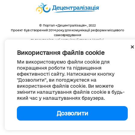
© Портал «Децентралізація», 2022
Проект був створений 2014 року для комунікації реформи місцевого
самоврядування
та територіальної організації влади в Україні.
Створення та наповнення -
ГО «Портал «Децентралізація»
Весь контент доступний за ліцензією
Використання файлів cookie
Creative Commons Attribution 4.0 International license,
якщо не зазначено інше
Ми використовуємо файли cookie для
покращення роботи та підвищення
ефективності сайту. Натискаючи кнопку
"Дозволити", ви погоджуєтеся на
використання файлів cookie. Ви можете
змінити налаштування файлів cookie в будь-
який час у налаштуваннях браузера.
Дозволити