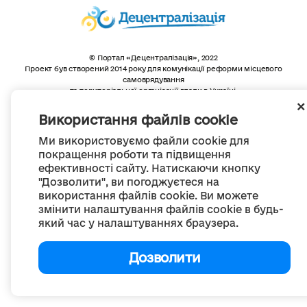
© Портал «Децентралізація», 2022
Проект був створений 2014 року для комунікації реформи місцевого
самоврядування
та територіальної організації влади в Україні.
Створення та наповнення -
ГО «Портал «Децентралізація»
Весь контент доступний за ліцензією
Використання файлів cookie
Creative Commons Attribution 4.0 International license,
якщо не зазначено інше
Ми використовуємо файли cookie для
покращення роботи та підвищення
ефективності сайту. Натискаючи кнопку
"Дозволити", ви погоджуєтеся на
використання файлів cookie. Ви можете
змінити налаштування файлів cookie в будь-
який час у налаштуваннях браузера.
Дозволити