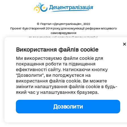
© Портал «Децентралізація», 2022
Проект був створений 2014 року для комунікації реформи місцевого
самоврядування
та територіальної організації влади в Україні.
Створення та наповнення -
ГО «Портал «Децентралізація»
Весь контент доступний за ліцензією
Використання файлів cookie
Creative Commons Attribution 4.0 International license,
якщо не зазначено інше
Ми використовуємо файли cookie для
покращення роботи та підвищення
ефективності сайту. Натискаючи кнопку
"Дозволити", ви погоджуєтеся на
використання файлів cookie. Ви можете
змінити налаштування файлів cookie в будь-
який час у налаштуваннях браузера.
Дозволити