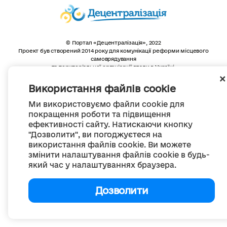
© Портал «Децентралізація», 2022
Проект був створений 2014 року для комунікації реформи місцевого
самоврядування
та територіальної організації влади в Україні.
Створення та наповнення -
ГО «Портал «Децентралізація»
Весь контент доступний за ліцензією
Використання файлів cookie
Creative Commons Attribution 4.0 International license,
якщо не зазначено інше
Ми використовуємо файли cookie для
покращення роботи та підвищення
ефективності сайту. Натискаючи кнопку
"Дозволити", ви погоджуєтеся на
використання файлів cookie. Ви можете
змінити налаштування файлів cookie в будь-
який час у налаштуваннях браузера.
Дозволити