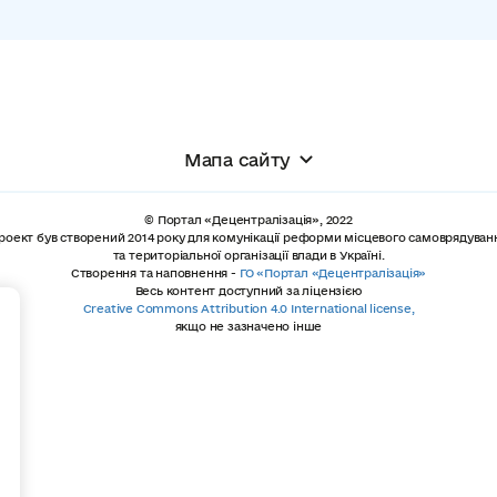
Мапа сайту
© Портал «Децентралізація», 2022
роект був створений 2014 року для комунікації реформи місцевого самоврядуван
та територіальної організації влади в Україні.
Створення та наповнення -
ГО «Портал «Децентралізація»
Весь контент доступний за ліцензією
+
Creative Commons Attribution 4.0 International license,
якщо не зазначено інше