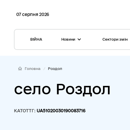
07 серпня 2026
ВІЙНА
Новини
Сектори змін
Усі новини
Місцеві бюджети
Міжнародна підтримка реформи
Громади: перелік та основні дані
Головна
Роздол
Глосарій
Медицина
село Роздол
Календар подій
ЦНАП
Репортажі з громад
Безпека
КАТОТТГ:
UA51020030190083716
Фотогалерея
Управління відходами
Хмара тегів