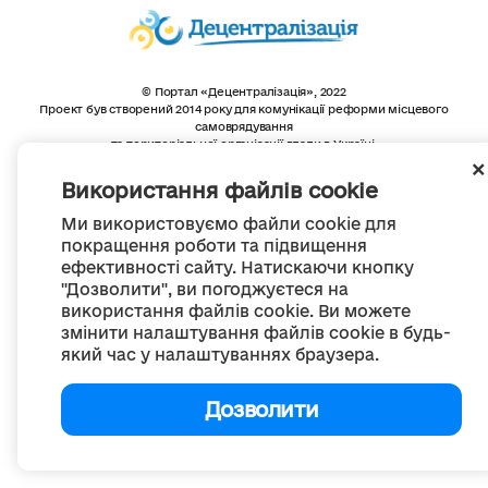
© Портал «Децентралізація», 2022
Проект був створений 2014 року для комунікації реформи місцевого
самоврядування
та територіальної організації влади в Україні.
Створення та наповнення -
ГО «Портал «Децентралізація»
Весь контент доступний за ліцензією
Використання файлів cookie
Creative Commons Attribution 4.0 International license,
якщо не зазначено інше
Ми використовуємо файли cookie для
покращення роботи та підвищення
ефективності сайту. Натискаючи кнопку
"Дозволити", ви погоджуєтеся на
використання файлів cookie. Ви можете
змінити налаштування файлів cookie в будь-
який час у налаштуваннях браузера.
Дозволити