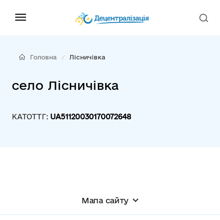
Головна
Лісничівка
село Лісничівка
КАТОТТГ:
UA51120030170072648
Мапа сайту