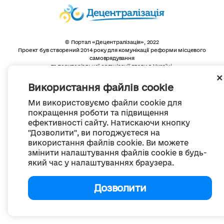
© Портал «Децентралізація», 2022
Проект був створений 2014 року для комунікації реформи місцевого
самоврядування
та територіальної організації влади в Україні.
Створення та наповнення -
ГО «Портал «Децентралізація»
Весь контент доступний за ліцензією
Використання файлів cookie
Creative Commons Attribution 4.0 International license,
якщо не зазначено інше
Ми використовуємо файли cookie для
покращення роботи та підвищення
ефективності сайту. Натискаючи кнопку
"Дозволити", ви погоджуєтеся на
використання файлів cookie. Ви можете
змінити налаштування файлів cookie в будь-
який час у налаштуваннях браузера.
Дозволити