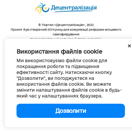
© Портал «Децентралізація», 2022
Проект був створений 2014 року для комунікації реформи місцевого
самоврядування
та територіальної організації влади в Україні.
Створення та наповнення -
ГО «Портал «Децентралізація»
Весь контент доступний за ліцензією
Використання файлів cookie
Creative Commons Attribution 4.0 International license,
якщо не зазначено інше
Ми використовуємо файли cookie для
покращення роботи та підвищення
ефективності сайту. Натискаючи кнопку
"Дозволити", ви погоджуєтеся на
використання файлів cookie. Ви можете
змінити налаштування файлів cookie в будь-
який час у налаштуваннях браузера.
Дозволити