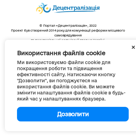
© Портал «Децентралізація», 2022
Проект був створений 2014 року для комунікації реформи місцевого
самоврядування
та територіальної організації влади в Україні.
Створення та наповнення -
ГО «Портал «Децентралізація»
Весь контент доступний за ліцензією
Використання файлів cookie
Creative Commons Attribution 4.0 International license,
якщо не зазначено інше
Ми використовуємо файли cookie для
покращення роботи та підвищення
ефективності сайту. Натискаючи кнопку
"Дозволити", ви погоджуєтеся на
використання файлів cookie. Ви можете
змінити налаштування файлів cookie в будь-
який час у налаштуваннях браузера.
Дозволити