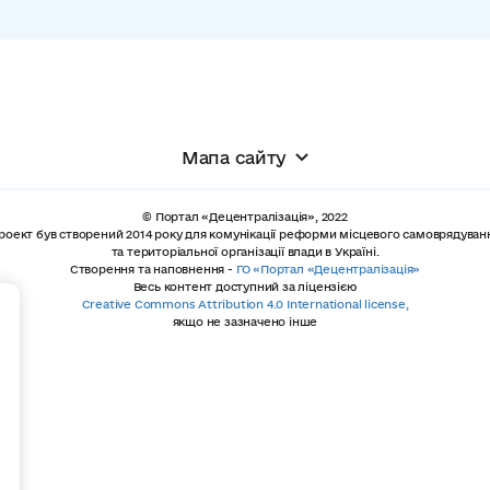
Мапа сайту
© Портал «Децентралізація», 2022
роект був створений 2014 року для комунікації реформи місцевого самоврядуван
та територіальної організації влади в Україні.
Створення та наповнення -
ГО «Портал «Децентралізація»
Весь контент доступний за ліцензією
+
Creative Commons Attribution 4.0 International license,
якщо не зазначено інше