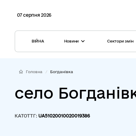
07 серпня 2026
ВІЙНА
Новини
Сектори змін
Усі новини
Місцеві бюджети
Міжнародна підтримка реформи
Громади: перелік та основні дані
Головна
Богданівка
Глосарій
Медицина
село Богданів
Календар подій
ЦНАП
Репортажі з громад
Безпека
КАТОТТГ:
UA51020010020019386
Фотогалерея
Управління відходами
Хмара тегів