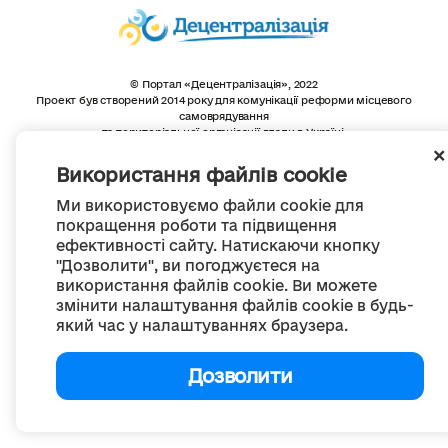
© Портал «Децентралізація», 2022
Проект був створений 2014 року для комунікації реформи місцевого
самоврядування
та територіальної організації влади в Україні.
Створення та наповнення -
ГО «Портал «Децентралізація»
Весь контент доступний за ліцензією
Використання файлів cookie
Creative Commons Attribution 4.0 International license,
якщо не зазначено інше
Ми використовуємо файли cookie для
покращення роботи та підвищення
ефективності сайту. Натискаючи кнопку
"Дозволити", ви погоджуєтеся на
використання файлів cookie. Ви можете
змінити налаштування файлів cookie в будь-
який час у налаштуваннях браузера.
Дозволити