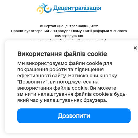
© Портал «Децентралізація», 2022
Проект був створений 2014 року для комунікації реформи місцевого
самоврядування
та територіальної організації влади в Україні.
Створення та наповнення -
ГО «Портал «Децентралізація»
Весь контент доступний за ліцензією
Використання файлів cookie
Creative Commons Attribution 4.0 International license,
якщо не зазначено інше
Ми використовуємо файли cookie для
покращення роботи та підвищення
ефективності сайту. Натискаючи кнопку
"Дозволити", ви погоджуєтеся на
використання файлів cookie. Ви можете
змінити налаштування файлів cookie в будь-
який час у налаштуваннях браузера.
Дозволити