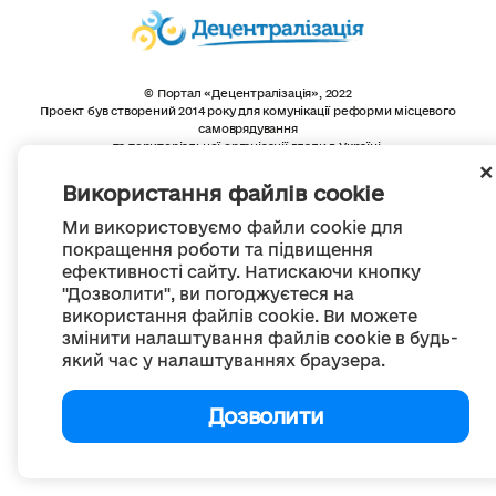
© Портал «Децентралізація», 2022
Проект був створений 2014 року для комунікації реформи місцевого
самоврядування
та територіальної організації влади в Україні.
Створення та наповнення -
ГО «Портал «Децентралізація»
Весь контент доступний за ліцензією
Використання файлів cookie
Creative Commons Attribution 4.0 International license,
якщо не зазначено інше
Ми використовуємо файли cookie для
покращення роботи та підвищення
ефективності сайту. Натискаючи кнопку
"Дозволити", ви погоджуєтеся на
використання файлів cookie. Ви можете
змінити налаштування файлів cookie в будь-
який час у налаштуваннях браузера.
Дозволити