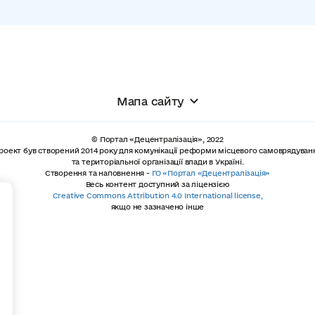
Мапа сайту
© Портал «Децентралізація», 2022
роект був створений 2014 року для комунікації реформи місцевого самоврядуван
та територіальної організації влади в Україні.
Створення та наповнення -
ГО «Портал «Децентралізація»
Весь контент доступний за ліцензією
+
Creative Commons Attribution 4.0 International license,
якщо не зазначено інше