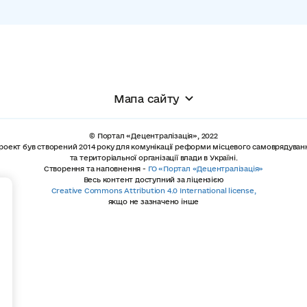
Мапа сайту
© Портал «Децентралізація», 2022
роект був створений 2014 року для комунікації реформи місцевого самоврядуван
та територіальної організації влади в Україні.
Створення та наповнення -
ГО «Портал «Децентралізація»
Весь контент доступний за ліцензією
+
Creative Commons Attribution 4.0 International license,
якщо не зазначено інше