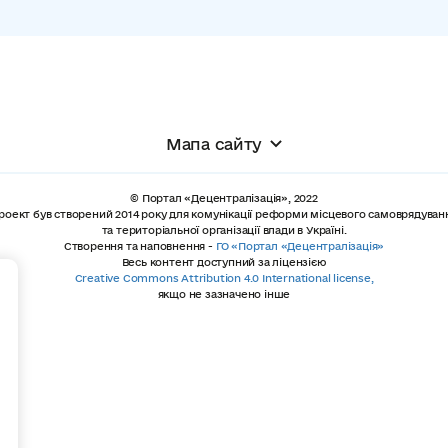
Мапа сайту
© Портал «Децентралізація», 2022
роект був створений 2014 року для комунікації реформи місцевого самоврядуван
та територіальної організації влади в Україні.
Створення та наповнення -
ГО «Портал «Децентралізація»
Весь контент доступний за ліцензією
+
Creative Commons Attribution 4.0 International license,
якщо не зазначено інше