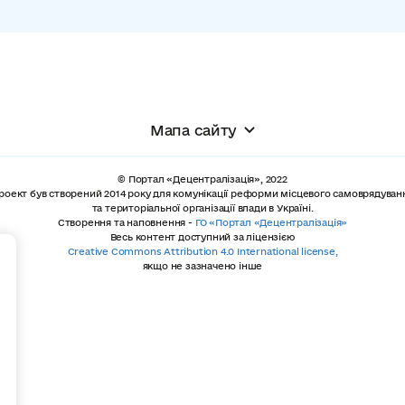
Мапа сайту
© Портал «Децентралізація», 2022
роект був створений 2014 року для комунікації реформи місцевого самоврядуван
та територіальної організації влади в Україні.
Створення та наповнення -
ГО «Портал «Децентралізація»
Весь контент доступний за ліцензією
+
Creative Commons Attribution 4.0 International license,
якщо не зазначено інше