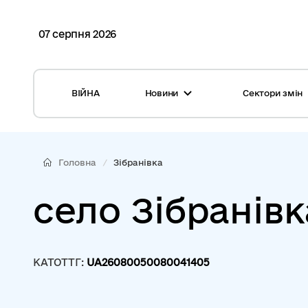
07 серпня 2026
ВІЙНА
Новини
Сектори змін
Усі новини
Місцеві бюджети
Міжнародна підтримка реформи
Громади: перелік та основні дані
Головна
Зібранівка
Глосарій
Медицина
село Зібранівк
Календар подій
ЦНАП
Репортажі з громад
Безпека
КАТОТТГ:
UA26080050080041405
Фотогалерея
Управління відходами
Хмара тегів