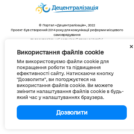
© Портал «Децентралізація», 2022
Проект був створений 2014 року для комунікації реформи місцевого
самоврядування
та територіальної організації влади в Україні.
Створення та наповнення -
ГО «Портал «Децентралізація»
Весь контент доступний за ліцензією
Використання файлів cookie
Creative Commons Attribution 4.0 International license,
якщо не зазначено інше
Ми використовуємо файли cookie для
покращення роботи та підвищення
ефективності сайту. Натискаючи кнопку
"Дозволити", ви погоджуєтеся на
використання файлів cookie. Ви можете
змінити налаштування файлів cookie в будь-
який час у налаштуваннях браузера.
Дозволити