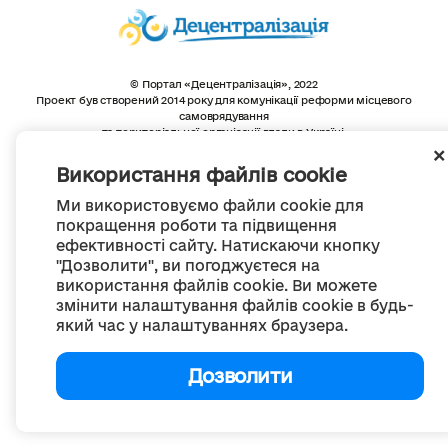
© Портал «Децентралізація», 2022
Проект був створений 2014 року для комунікації реформи місцевого
самоврядування
та територіальної організації влади в Україні.
Створення та наповнення -
ГО «Портал «Децентралізація»
Весь контент доступний за ліцензією
Використання файлів cookie
Creative Commons Attribution 4.0 International license,
якщо не зазначено інше
Ми використовуємо файли cookie для
покращення роботи та підвищення
ефективності сайту. Натискаючи кнопку
"Дозволити", ви погоджуєтеся на
використання файлів cookie. Ви можете
змінити налаштування файлів cookie в будь-
який час у налаштуваннях браузера.
Дозволити