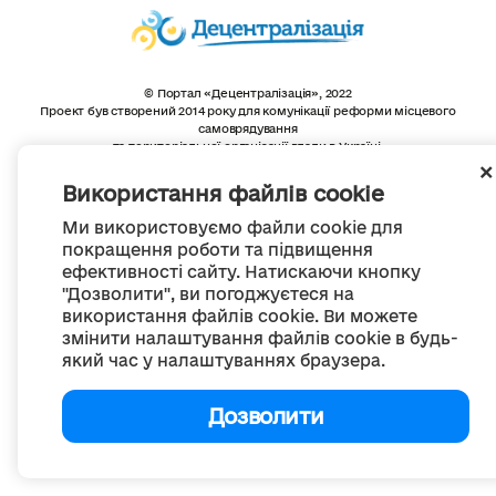
© Портал «Децентралізація», 2022
Проект був створений 2014 року для комунікації реформи місцевого
самоврядування
та територіальної організації влади в Україні.
Створення та наповнення -
ГО «Портал «Децентралізація»
Весь контент доступний за ліцензією
Використання файлів cookie
Creative Commons Attribution 4.0 International license,
якщо не зазначено інше
Ми використовуємо файли cookie для
покращення роботи та підвищення
ефективності сайту. Натискаючи кнопку
"Дозволити", ви погоджуєтеся на
використання файлів cookie. Ви можете
змінити налаштування файлів cookie в будь-
який час у налаштуваннях браузера.
Дозволити