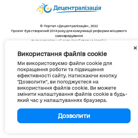
© Портал «Децентралізація», 2022
Проект був створений 2014 року для комунікації реформи місцевого
самоврядування
та територіальної організації влади в Україні.
Створення та наповнення -
ГО «Портал «Децентралізація»
Весь контент доступний за ліцензією
Використання файлів cookie
Creative Commons Attribution 4.0 International license,
якщо не зазначено інше
Ми використовуємо файли cookie для
покращення роботи та підвищення
ефективності сайту. Натискаючи кнопку
"Дозволити", ви погоджуєтеся на
використання файлів cookie. Ви можете
змінити налаштування файлів cookie в будь-
який час у налаштуваннях браузера.
Дозволити