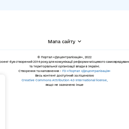
Мапа сайту
© Портал «Децентралізація», 2022
роект був створений 2014 року для комунікації реформи місцевого самоврядуван
та територіальної організації влади в Україні.
Створення та наповнення -
ГО «Портал «Децентралізація»
Весь контент доступний за ліцензією
+
Creative Commons Attribution 4.0 International license,
якщо не зазначено інше