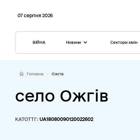
07 серпня 2026
ВІЙНА
Новини
Сектори змін
Усі новини
Місцеві бюджети
Міжнародна підтримка реформи
Громади: перелік та основні дані
Головна
Ожгів
Глосарій
Медицина
село Ожгів
Календар подій
ЦНАП
Репортажі з громад
Безпека
КАТОТТГ:
UA18080090120022602
Фотогалерея
Управління відходами
Хмара тегів