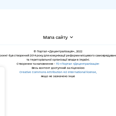
Мапа сайту
© Портал «Децентралізація», 2022
роект був створений 2014 року для комунікації реформи місцевого самоврядуван
та територіальної організації влади в Україні.
Створення та наповнення -
ГО «Портал «Децентралізація»
Весь контент доступний за ліцензією
+
Creative Commons Attribution 4.0 International license,
якщо не зазначено інше