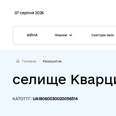
07 серпня 2026
ВІЙНА
Новини
Сектори змін
Усі новини
Місцеві бюджети
Міжнародна підтримка реформи
Громади: перелік та основні дані
Головна
Кварцитне
Глосарій
Медицина
селище Кварц
Календар подій
ЦНАП
Репортажі з громад
Безпека
КАТОТТГ:
UA18060030020056514
Фотогалерея
Управління відходами
Хмара тегів