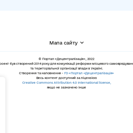
Мапа сайту
© Портал «Децентралізація», 2022
роект був створений 2014 року для комунікації реформи місцевого самоврядуван
та територіальної організації влади в Україні.
Створення та наповнення -
ГО «Портал «Децентралізація»
Весь контент доступний за ліцензією
+
Creative Commons Attribution 4.0 International license,
якщо не зазначено інше