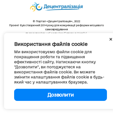
© Портал «Децентралізація», 2022
Проект був створений 2014 року для комунікації реформи місцевого
самоврядування
та територіальної організації влади в Україні.
Створення та наповнення -
ГО «Портал «Децентралізація»
Весь контент доступний за ліцензією
Використання файлів cookie
Creative Commons Attribution 4.0 International license,
якщо не зазначено інше
Ми використовуємо файли cookie для
покращення роботи та підвищення
ефективності сайту. Натискаючи кнопку
"Дозволити", ви погоджуєтеся на
використання файлів cookie. Ви можете
змінити налаштування файлів cookie в будь-
який час у налаштуваннях браузера.
Дозволити