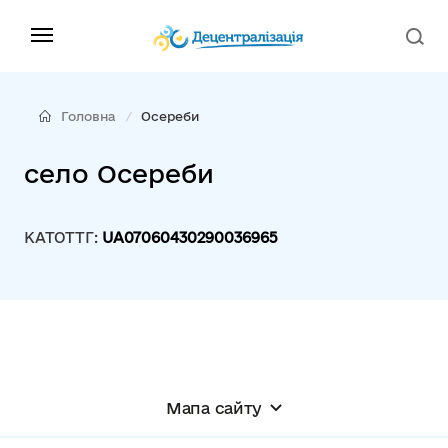
Головна
Осереби
село Осереби
КАТОТТГ:
UA07060430290036965
Мапа сайту