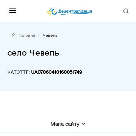
Головна
Чевель
село Чевель
КАТОТТГ:
UA07060410160051749
Мапа сайту