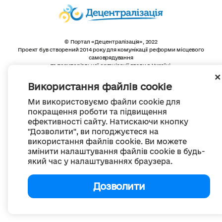
© Портал «Децентралізація», 2022
Проект був створений 2014 року для комунікації реформи місцевого
самоврядування
та територіальної організації влади в Україні.
Створення та наповнення -
ГО «Портал «Децентралізація»
Весь контент доступний за ліцензією
Використання файлів cookie
Creative Commons Attribution 4.0 International license,
якщо не зазначено інше
Ми використовуємо файли cookie для
покращення роботи та підвищення
ефективності сайту. Натискаючи кнопку
"Дозволити", ви погоджуєтеся на
використання файлів cookie. Ви можете
змінити налаштування файлів cookie в будь-
який час у налаштуваннях браузера.
Дозволити