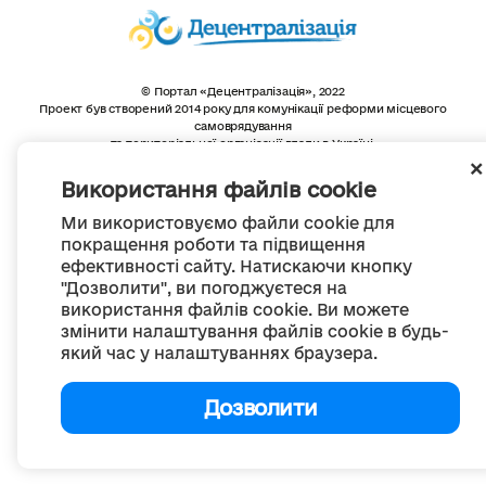
© Портал «Децентралізація», 2022
Проект був створений 2014 року для комунікації реформи місцевого
самоврядування
та територіальної організації влади в Україні.
Створення та наповнення -
ГО «Портал «Децентралізація»
Весь контент доступний за ліцензією
Використання файлів cookie
Creative Commons Attribution 4.0 International license,
якщо не зазначено інше
Ми використовуємо файли cookie для
покращення роботи та підвищення
ефективності сайту. Натискаючи кнопку
"Дозволити", ви погоджуєтеся на
використання файлів cookie. Ви можете
змінити налаштування файлів cookie в будь-
який час у налаштуваннях браузера.
Дозволити