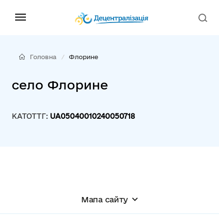
Головна
Флорине
село Флорине
КАТОТТГ:
UA05040010240050718
Мапа сайту