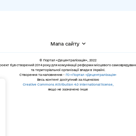
Мапа сайту
© Портал «Децентралізація», 2022
роект був створений 2014 року для комунікації реформи місцевого самоврядуван
та територіальної організації влади в Україні.
Створення та наповнення -
ГО «Портал «Децентралізація»
Весь контент доступний за ліцензією
+
Creative Commons Attribution 4.0 International license,
якщо не зазначено інше