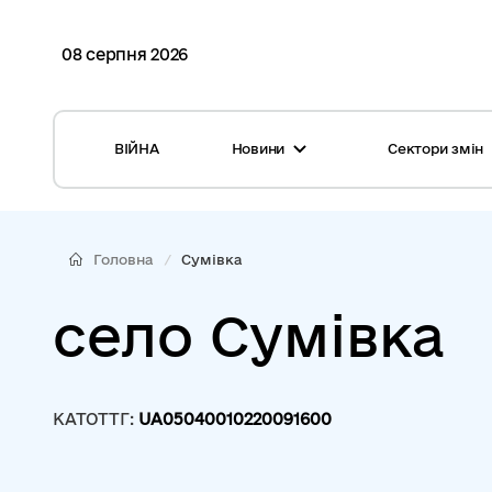
08 серпня 2026
ВІЙНА
Новини
Сектори змін
Усі новини
Місцеві бюджети
Міжнародна підтримка реформи
Громади: перелік та основні дані
Головна
Сумівка
Глосарій
Медицина
село Сумівка
Календар подій
ЦНАП
Репортажі з громад
Безпека
КАТОТТГ:
UA05040010220091600
Фотогалерея
Управління відходами
Хмара тегів