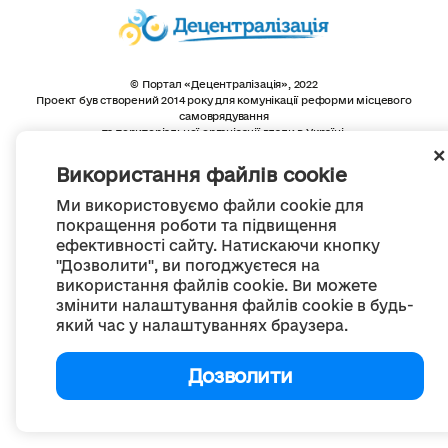
© Портал «Децентралізація», 2022
Проект був створений 2014 року для комунікації реформи місцевого
самоврядування
та територіальної організації влади в Україні.
Створення та наповнення -
ГО «Портал «Децентралізація»
Весь контент доступний за ліцензією
Використання файлів cookie
Creative Commons Attribution 4.0 International license,
якщо не зазначено інше
Ми використовуємо файли cookie для
покращення роботи та підвищення
ефективності сайту. Натискаючи кнопку
"Дозволити", ви погоджуєтеся на
використання файлів cookie. Ви можете
змінити налаштування файлів cookie в будь-
який час у налаштуваннях браузера.
Дозволити