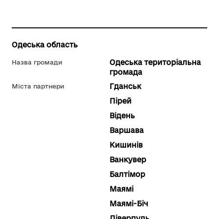
Одеська область
Одеська територіальна
Назва громади
громада
Гданськ
Міста партнери
Пірей
Відень
Варшава
Кишинів
Ванкувер
Балтімор
Маямі
Маямі-Біч
Ліверпуль