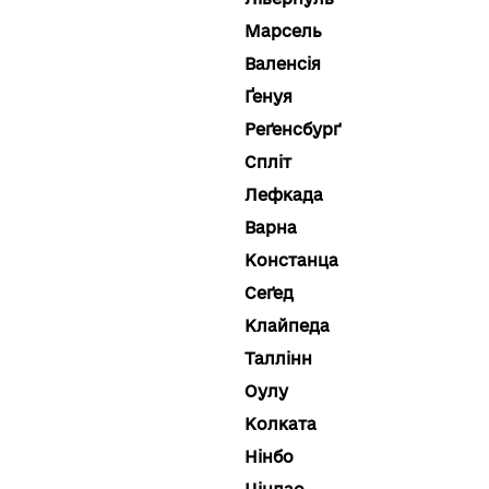
Марсель
Валенсія
Ґенуя
Реґенсбурґ
Спліт
Лефкада
Варна
Констанца
Сеґед
Клайпеда
Таллінн
Оулу
Колката
Нінбо