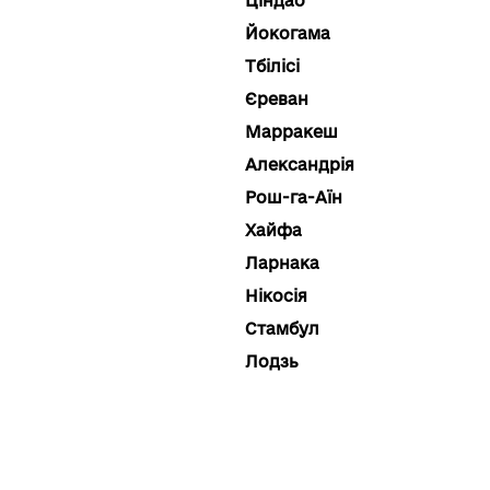
Ціндао
Йокогама
Тбілісі
Єреван
Марракеш
Александрія
Рош-га-Аїн
Хайфа
Ларнака
Нікосія
Стамбул
Лодзь