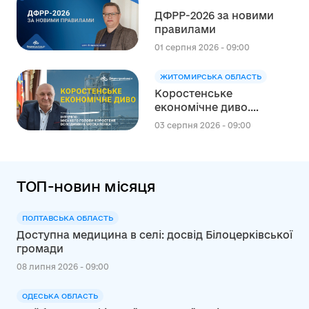
регіонального розвитку
ДФРР-2026 за новими
в сфері освіти в межах
правилами
реалізації Швейцарсько-
українського Проєкту
01 серпня 2026 - 09:00
DECIDE
ЖИТОМИРСЬКА ОБЛАСТЬ
Коростенське
економічне диво.
Інтерв’ю міського голови
03 серпня 2026 - 09:00
Коростеня Володимира
Москаленка
ТОП-новин місяця
ПОЛТАВСЬКА ОБЛАСТЬ
Доступна медицина в селі: досвід Білоцерківської
громади
08 липня 2026 - 09:00
ОДЕСЬКА ОБЛАСТЬ