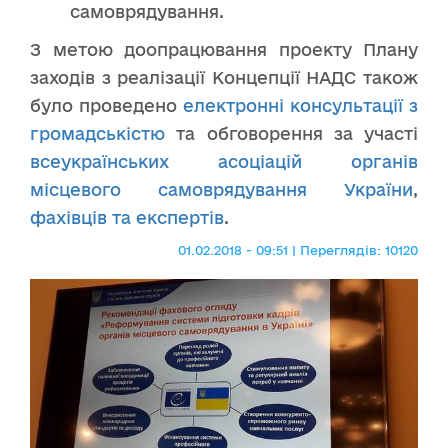
самоврядування.
З метою доопрацювання проекту Плану
заходів з реалізації Концепції НАДС також
було проведено
електронні консультації з
громадськістю
та обговорення за участі
всеукраїнських асоціацій органів
місцевого самоврядування України
,
фахівців та експертів
.
01.02.2018 - 09:51 | Переглядів: 10120