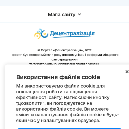
Мапа сайту
© Портал «Децентралізація», 2022
Проект був створений 2014 року для комунікації реформи місцевого
самоврядування
та територіальної організації влади в Україні.
Створення та наповнення -
ГО «Портал «Децентралізація»
Весь контент доступний за ліцензією
Використання файлів cookie
Creative Commons Attribution 4.0 International license,
якщо не зазначено інше
Ми використовуємо файли cookie для
покращення роботи та підвищення
ефективності сайту. Натискаючи кнопку
"Дозволити", ви погоджуєтеся на
використання файлів cookie. Ви можете
змінити налаштування файлів cookie в будь-
який час у налаштуваннях браузера.